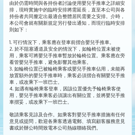
由於仍需時間與各持份者討論使用嬰兒手推車之詳細安
排，現時實施中的臨時安排將需延長，直至本公司與各
持份者共同釐定出最適合整體居民需要之安排。介時，
本公司會就有關新規定另行發出通知，而現行臨時安排
則如下：
1. 可行情況下，乘客應在登車前摺合嬰兒手推車。
2. 於不阻塞通道及安全的情況下，如輪椅位置未被使
用，乘客可將嬰兒手推車暫放於輪椅位置。乘客應在旁
看管嬰兒手推車，避免影響其他乘客。
3. 如輪椅位置已被輪椅乘客或嬰兒手推車佔用，未能再
放置額外的嬰兒手推車時，乘客必須摺合有關嬰兒手推
車，或改乘下一班巴士。
4. 如遇有輪椅乘客登車，因該位置優先予輪椅乘客使
用，嬰兒手推車乘客必須讓出有關位置，並將嬰兒手推
車摺妥，或改乘下一班巴士。
敬請乘客見諒及合作。如乘客對嬰兒手推車措施有任何
意見或提問，歡迎各乘客透過電郵、填寫顧客服務意見
書或於辦公時間致電本公司熱線聯絡我們。